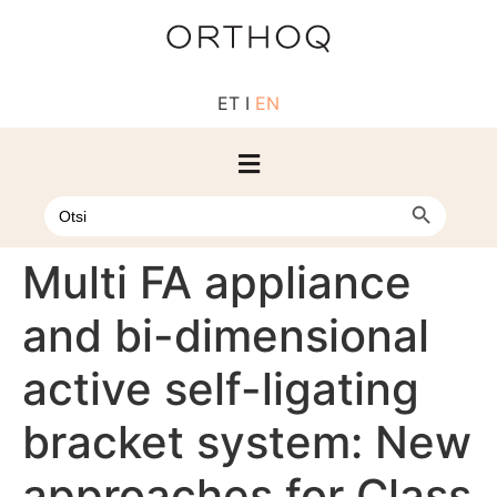
ET
I
EN
Otsi
Otsi
Multi FA appliance
and bi-dimensional
active self-ligating
bracket system: New
approaches for Class